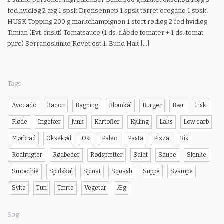
fed hvidløg 2 æg 1 spsk Dijonsennep 1 spsk tørret oregano 1 spsk
HUSK Topping 200 g markchampignon 1 stort rødløg 2 fed hvidløg
Timian (Evt. friskt) Tomatsauce (1 ds. flåede tomater + 1 ds. tomat
pure) Serranoskinke Revet ost 1. Bund Hak […]
Tags
Avocado
Bacon
Bagning
Blomkål
Burger
Bær
Fisk
Fløde
Ingefær
Junk
Kartofler
Kylling
Laks
Low carb
Mørbrad
Oksekød
Ost
Paleo
Pasta
Pizza
Ris
Rodfrugter
Rødbeder
Rødspætter
Salat
Sauce
Skinke
Smoothie
Spidskål
Spinat
Squash
Suppe
Svampe
Sylte
Tun
Tærte
Vegetar
Æg
Søg