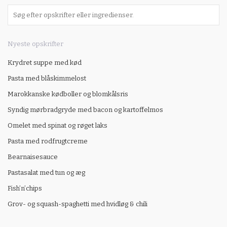
Nyeste opskrifter
Krydret suppe med kød
Pasta med blåskimmelost
Marokkanske kødboller og blomkålsris
Syndig mørbradgryde med bacon og kartoffelmos
Omelet med spinat og røget laks
Pasta med rodfrugtcreme
Bearnaisesauce
Pastasalat med tun og æg
Fish’n’chips
Grov- og squash-spaghetti med hvidløg & chili