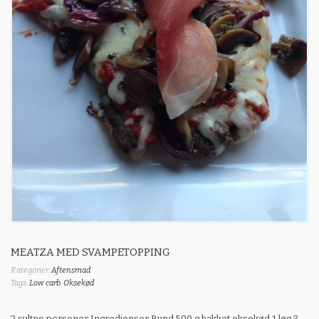
MEATZA MED SVAMPETOPPING
Kategorier:
Aftensmad
Tags:
Low carb
,
Oksekød
2 sultne personer Ingredienser Bund 500 g hakket oksekød 1 løg 3