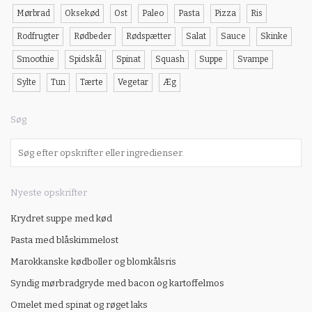
Mørbrad
Oksekød
Ost
Paleo
Pasta
Pizza
Ris
Rodfrugter
Rødbeder
Rødspætter
Salat
Sauce
Skinke
Smoothie
Spidskål
Spinat
Squash
Suppe
Svampe
Sylte
Tun
Tærte
Vegetar
Æg
Søg
Nyeste opskrifter
Krydret suppe med kød
Pasta med blåskimmelost
Marokkanske kødboller og blomkålsris
Syndig mørbradgryde med bacon og kartoffelmos
Omelet med spinat og røget laks