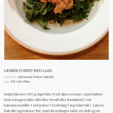
LÆKKER FORRET MED LAKS
Kategorier:
Aftensmad
,
Frokost
,
Sidedish
Tags:
Fisk
,
Laks
,
Paleo
Indgredienser 200 g røget laks ½ tsk dijon sennep 1 spsk hakket
frisk estragon (eller dild eller Persill eller Basilukum) 1 tsk
balsamicoeddike 1 rød peber 3 forårsløg 3 æg Salat Salt 1. Laksen
Hak alle ingredinser fint, smid alt undtagen salat i en skål og rør