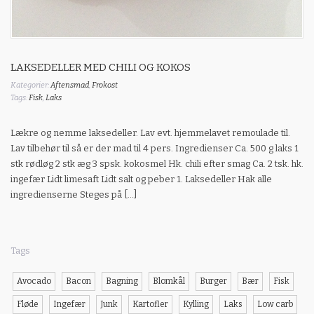
LAKSEDELLER MED CHILI OG KOKOS
Kategorier:
Aftensmad
,
Frokost
Tags:
Fisk
,
Laks
Lækre og nemme laksedeller. Lav evt. hjemmelavet remoulade til.
Lav tilbehør til så er der mad til 4 pers. Ingredienser Ca. 500 g laks 1
stk rødløg 2 stk æg 3 spsk. kokosmel Hk. chili efter smag Ca. 2 tsk. hk.
ingefær Lidt limesaft Lidt salt og peber 1. Laksedeller Hak alle
ingredienserne Steges på […]
Tags
Avocado
Bacon
Bagning
Blomkål
Burger
Bær
Fisk
Fløde
Ingefær
Junk
Kartofler
Kylling
Laks
Low carb