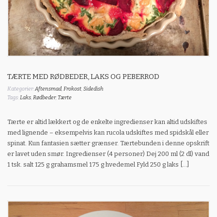
TÆRTE MED RØDBEDER, LAKS OG PEBERROD
Kategorier:
Aftensmad
,
Frokost
,
Sidedish
Tags:
Laks
,
Rødbeder
,
Tærte
Tærte er altid lækkert og de enkelte ingredienser kan altid udskiftes
med lignende – eksempelvis kan rucola udskiftes med spidskål eller
spinat. Kun fantasien sætter grænser. Tærtebunden i denne opskrift
er lavet uden smør. Ingredienser (4 personer) Dej 200 ml (2 dl) vand
1 tsk. salt 125 g grahamsmel 175 g hvedemel Fyld 250 g laks […]