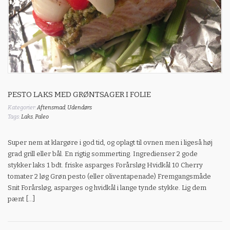
PESTO LAKS MED GRØNTSAGER I FOLIE
Kategorier:
Aftensmad
,
Udendørs
Tags:
Laks
,
Paleo
Super nem at klargøre i god tid, og oplagt til ovnen men i ligeså høj
grad grill eller bål. En rigtig sommerting. Ingredienser 2 gode
stykker laks 1 bdt. friske asparges Forårsløg Hvidkål 10 Cherry
tomater 2 løg Grøn pesto (eller oliventapenade) Fremgangsmåde
Snit Forårsløg, asparges og hvidkål i lange tynde stykke. Lig dem
pænt […]