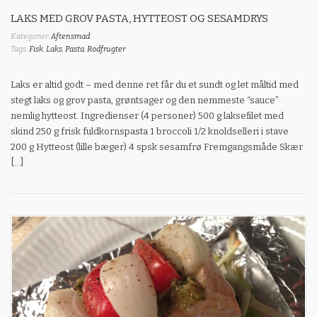
LAKS MED GROV PASTA, HYTTEOST OG SESAMDRYS
Kategorier:
Aftensmad
Tags:
Fisk
,
Laks
,
Pasta
,
Rodfrugter
Laks er altid godt – med denne ret får du et sundt og let måltid med
stegt laks og grov pasta, grøntsager og den nemmeste “sauce”
nemlig hytteost. Ingredienser (4 personer) 500 g laksefilet med
skind 250 g frisk fuldkornspasta 1 broccoli 1/2 knoldselleri i stave
200 g Hytteost (lille bæger) 4 spsk sesamfrø Fremgangsmåde Skær
[…]