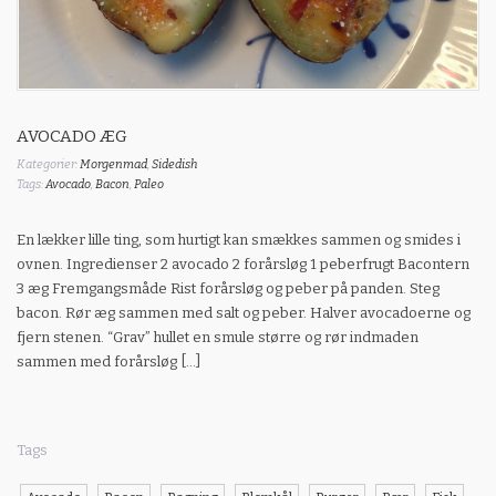
AVOCADO ÆG
Kategorier:
Morgenmad
,
Sidedish
Tags:
Avocado
,
Bacon
,
Paleo
En lækker lille ting, som hurtigt kan smækkes sammen og smides i
ovnen. Ingredienser 2 avocado 2 forårsløg 1 peberfrugt Bacontern
3 æg Fremgangsmåde Rist forårsløg og peber på panden. Steg
bacon. Rør æg sammen med salt og peber. Halver avocadoerne og
fjern stenen. “Grav” hullet en smule større og rør indmaden
sammen med forårsløg […]
Tags