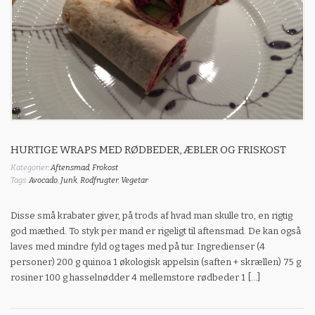
HURTIGE WRAPS MED RØDBEDER, ÆBLER OG FRISKOST
Kategorier:
Aftensmad
,
Frokost
Tags:
Avocado
,
Junk
,
Rodfrugter
,
Vegetar
Disse små krabater giver, på trods af hvad man skulle tro, en rigtig
god mæthed. To styk per mand er rigeligt til aftensmad. De kan også
laves med mindre fyld og tages med på tur. Ingredienser (4
personer) 200 g quinoa 1 økologisk appelsin (saften + skrællen) 75 g
rosiner 100 g hasselnødder 4 mellemstore rødbeder 1 […]