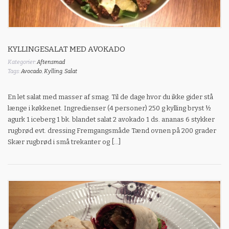
KYLLINGESALAT MED AVOKADO
Kategorier:
Aftensmad
Tags:
Avocado
,
Kylling
,
Salat
En let salat med masser af smag. Til de dage hvor du ikke gider stå
længe i køkkenet. Ingredienser (4 personer) 250 g kylling bryst ½
agurk 1 iceberg 1 bk. blandet salat 2 avokado 1 ds. ananas 6 stykker
rugbrød evt. dressing Fremgangsmåde Tænd ovnen på 200 grader
Skær rugbrød i små trekanter og […]