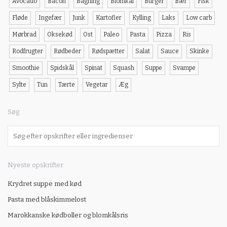
Avocado
Bacon
Bagning
Blomkål
Burger
Bær
Fisk
Fløde
Ingefær
Junk
Kartofler
Kylling
Laks
Low carb
Mørbrad
Oksekød
Ost
Paleo
Pasta
Pizza
Ris
Rodfrugter
Rødbeder
Rødspætter
Salat
Sauce
Skinke
Smoothie
Spidskål
Spinat
Squash
Suppe
Svampe
Sylte
Tun
Tærte
Vegetar
Æg
Søg
Nyeste opskrifter
Krydret suppe med kød
Pasta med blåskimmelost
Marokkanske kødboller og blomkålsris