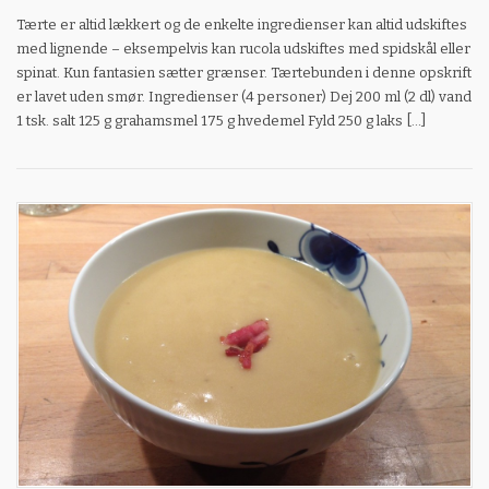
Tærte er altid lækkert og de enkelte ingredienser kan altid udskiftes
med lignende – eksempelvis kan rucola udskiftes med spidskål eller
spinat. Kun fantasien sætter grænser. Tærtebunden i denne opskrift
er lavet uden smør. Ingredienser (4 personer) Dej 200 ml (2 dl) vand
1 tsk. salt 125 g grahamsmel 175 g hvedemel Fyld 250 g laks […]