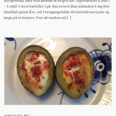
morgenmad, eller som tilbehør til en god bøf. Ingredienser (Cirka 5
– 6 styk) 5 store kartofler 1 pk. Bacon tern (kan udelades) 6 æg Stor
håndfuld spinat (Evt. ost) Fremgangsmåde Riv kartoflerne tynde og
lange på et rivejern. Pres alt væsken ud […]
AVOCADO ÆG