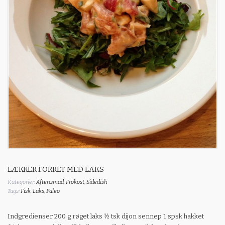
LÆKKER FORRET MED LAKS
Kategorier:
Aftensmad
,
Frokost
,
Sidedish
Tags:
Fisk
,
Laks
,
Paleo
Indgredienser 200 g røget laks ½ tsk dijon sennep 1 spsk hakket