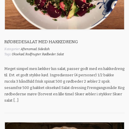
RØDBEDESALAT MED HAKKEDRENG
Kategorier:
Aftensmad
,
Sidedish
Tags:
Oksekød
,
Rodfrugter
,
Rødbeder
,
Salat
Meget simpel men lækker lun salat, passer godt med en hakkedreng
til. Evt. et godt stykke kød. Ingredienser (4 personer) 1/2 bakke
rucola 3 håndfuld frisk spinat 500 g rødbeder 2 æbler 2 spsk.
sesamfrø 500 g hakket oksekød Salat dressing Fremgangsmåde Kog
rødbederne møre (forvent en lille time) Skær æbler i stykker Skær
salat […]