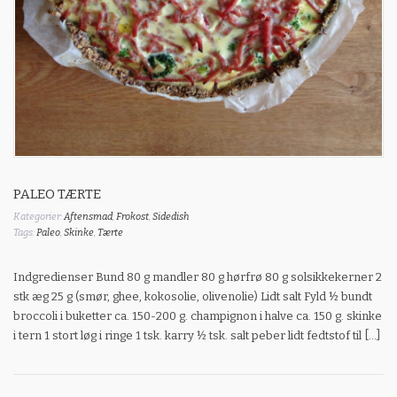
PALEO TÆRTE
Kategorier:
Aftensmad
,
Frokost
,
Sidedish
Tags:
Paleo
,
Skinke
,
Tærte
Indgredienser Bund 80 g mandler 80 g hørfrø 80 g solsikkekerner 2
stk æg 25 g (smør, ghee, kokosolie, olivenolie) Lidt salt Fyld ½ bundt
broccoli i buketter ca. 150-200 g. champignon i halve ca. 150 g. skinke
i tern 1 stort løg i ringe 1 tsk. karry ½ tsk. salt peber lidt fedtstof til […]