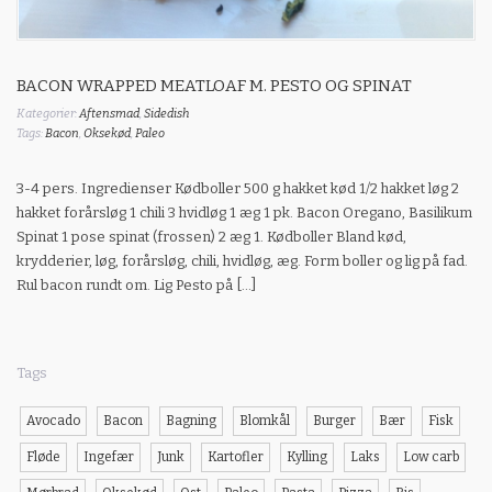
BACON WRAPPED MEATLOAF M. PESTO OG SPINAT
Kategorier:
Aftensmad
,
Sidedish
Tags:
Bacon
,
Oksekød
,
Paleo
3-4 pers. Ingredienser Kødboller 500 g hakket kød 1/2 hakket løg 2
hakket forårsløg 1 chili 3 hvidløg 1 æg 1 pk. Bacon Oregano, Basilikum
Spinat 1 pose spinat (frossen) 2 æg 1. Kødboller Bland kød,
krydderier, løg, forårsløg, chili, hvidløg, æg. Form boller og lig på fad.
Rul bacon rundt om. Lig Pesto på […]
Tags
Avocado
Bacon
Bagning
Blomkål
Burger
Bær
Fisk
Fløde
Ingefær
Junk
Kartofler
Kylling
Laks
Low carb