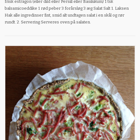
frisk estragon (eller dild eller Persill eller Basilukum) 1 tsk
balsamicoeddike 1 rød peber 3 forårsløg 3 æg Salat Salt 1. Laksen
Hak alle ingredinser fint, smid alt undtagen salat i en skål og rør
rundt. 2. Servering Serveres oven på salaten.