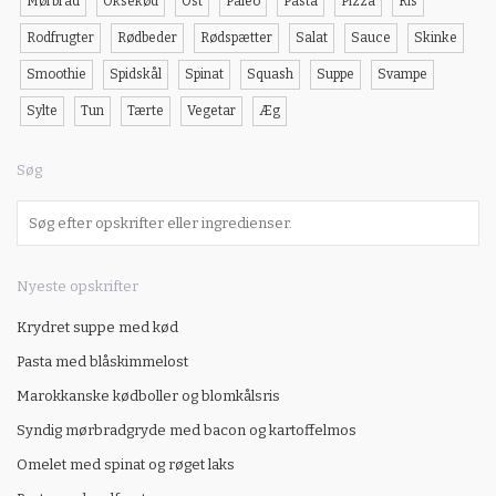
Mørbrad
Oksekød
Ost
Paleo
Pasta
Pizza
Ris
Rodfrugter
Rødbeder
Rødspætter
Salat
Sauce
Skinke
Smoothie
Spidskål
Spinat
Squash
Suppe
Svampe
Sylte
Tun
Tærte
Vegetar
Æg
Søg
Nyeste opskrifter
Krydret suppe med kød
Pasta med blåskimmelost
Marokkanske kødboller og blomkålsris
Syndig mørbradgryde med bacon og kartoffelmos
Omelet med spinat og røget laks