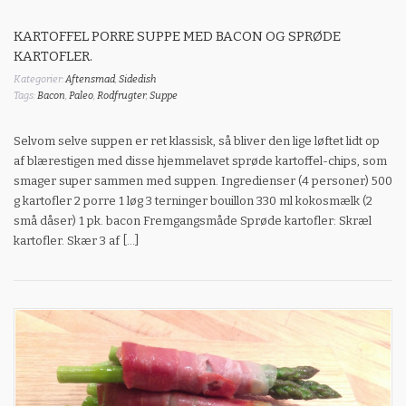
KARTOFFEL PORRE SUPPE MED BACON OG SPRØDE
KARTOFLER.
Kategorier:
Aftensmad
,
Sidedish
Tags:
Bacon
,
Paleo
,
Rodfrugter
,
Suppe
Selvom selve suppen er ret klassisk, så bliver den lige løftet lidt op
af blærestigen med disse hjemmelavet sprøde kartoffel-chips, som
smager super sammen med suppen. Ingredienser (4 personer) 500
g kartofler 2 porre 1 løg 3 terninger bouillon 330 ml kokosmælk (2
små dåser) 1 pk. bacon Fremgangsmåde Sprøde kartofler: Skræl
kartofler. Skær 3 af […]