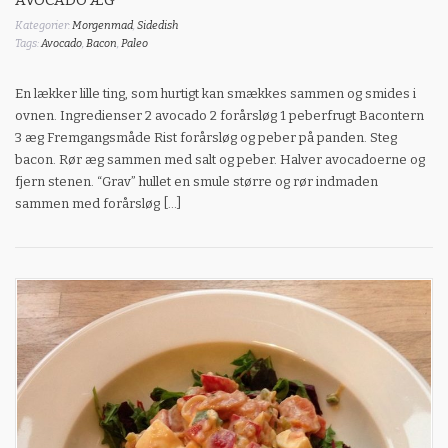
Kategorier:
Morgenmad
,
Sidedish
Tags:
Avocado
,
Bacon
,
Paleo
En lækker lille ting, som hurtigt kan smækkes sammen og smides i
ovnen. Ingredienser 2 avocado 2 forårsløg 1 peberfrugt Bacontern
3 æg Fremgangsmåde Rist forårsløg og peber på panden. Steg
bacon. Rør æg sammen med salt og peber. Halver avocadoerne og
fjern stenen. “Grav” hullet en smule større og rør indmaden
sammen med forårsløg […]