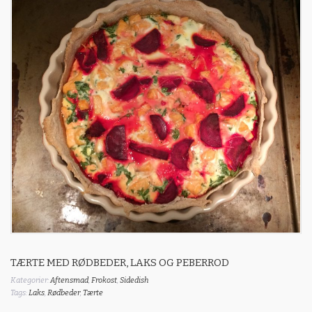
TÆRTE MED RØDBEDER, LAKS OG PEBERROD
Kategorier:
Aftensmad
,
Frokost
,
Sidedish
Tags:
Laks
,
Rødbeder
,
Tærte