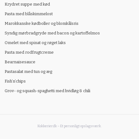
Krydret suppe med kød
Pasta med blåskimmelost
Marokkanske kødboller og blomkålsris
Syndig mørbradgryde med bacon og kartoffelmos
Omelet med spinat og røget laks
Pasta med rodfrugtcreme
Bearnaisesauce
Pastasalat med tun og æg
Fish’n’chips
Grov- og squash-spaghetti med hvidløg & chili
Kokkerier.dk – Et personligt opslagsværk.