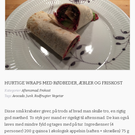
HURTIGE WRAPS MED RØDBEDER, ÆBLER OG FRISKOST
Kategorier:
Aftensmad
,
Frokost
Tags:
Avocado
,
Junk
,
Rodfrugter
,
Vegetar
Disse små krabater giver, på trods af hvad man skulle tro, en rigtig
god mæthed. To styk per mand er rigeligt til aftensmad. De kan også
laves med mindre fyld og tages med på tur. Ingredienser (4
personer) 200 g quinoa 1 økologisk appelsin (saften + skrællen) 75 g