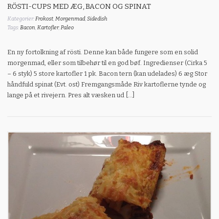
RÖSTI-CUPS MED ÆG, BACON OG SPINAT
Kategorier:
Frokost
,
Morgenmad
,
Sidedish
Tags:
Bacon
,
Kartofler
,
Paleo
En ny fortolkning af rösti. Denne kan både fungere som en solid
morgenmad, eller som tilbehør til en god bøf. Ingredienser (Cirka 5
– 6 styk) 5 store kartofler 1 pk. Bacon tern (kan udelades) 6 æg Stor
håndfuld spinat (Evt. ost) Fremgangsmåde Riv kartoflerne tynde og
lange på et rivejern. Pres alt væsken ud […]