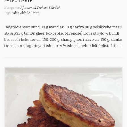
PALEO TÆRTE
Kategorier:
Aftensmad
,
Frokost
,
Sidedish
Tags:
Paleo
,
Skinke
,
Tærte
Indgredienser Bund 80 g mandler 80 g hørfrø 80 g solsikkekerner 2
stk æg 25 g (smør, ghee, kokosolie, olivenolie) Lidt salt Fyld ½ bundt
broccoli i buketter ca. 150-200 g. champignon i halve ca. 150 g. skinke
i tern 1 stort løg i ringe 1 tsk. karry ½ tsk. salt peber lidt fedtstof til […]