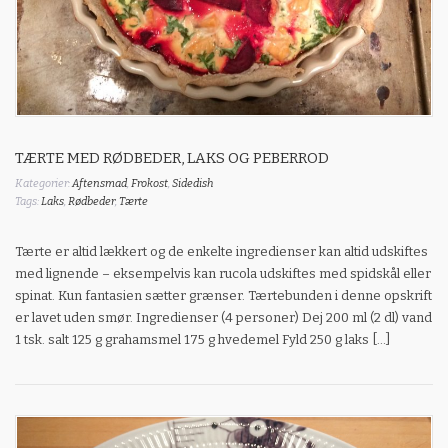
TÆRTE MED RØDBEDER, LAKS OG PEBERROD
Kategorier:
Aftensmad
,
Frokost
,
Sidedish
Tags:
Laks
,
Rødbeder
,
Tærte
Tærte er altid lækkert og de enkelte ingredienser kan altid udskiftes
med lignende – eksempelvis kan rucola udskiftes med spidskål eller
spinat. Kun fantasien sætter grænser. Tærtebunden i denne opskrift
er lavet uden smør. Ingredienser (4 personer) Dej 200 ml (2 dl) vand
1 tsk. salt 125 g grahamsmel 175 g hvedemel Fyld 250 g laks […]