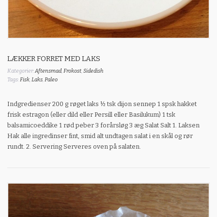
LÆKKER FORRET MED LAKS
Kategorier:
Aftensmad
,
Frokost
,
Sidedish
Tags:
Fisk
,
Laks
,
Paleo
Indgredienser 200 g røget laks ½ tsk dijon sennep 1 spsk hakket
frisk estragon (eller dild eller Persill eller Basilukum) 1 tsk
balsamicoeddike 1 rød peber 3 forårsløg 3 æg Salat Salt 1. Laksen
Hak alle ingredinser fint, smid alt undtagen salat i en skål og rør
rundt. 2. Servering Serveres oven på salaten.