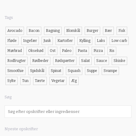
Tags
Avocado
Bacon
Bagning
Blomkål
Burger
Bær
Fisk
Fløde
Ingefær
Junk
Kartofler
Kylling
Laks
Low carb
Mørbrad
Oksekød
Ost
Paleo
Pasta
Pizza
Ris
Rodfrugter
Rødbeder
Rødspætter
Salat
Sauce
Skinke
Smoothie
Spidskål
Spinat
Squash
Suppe
Svampe
Sylte
Tun
Tærte
Vegetar
Æg
Søg
Nyeste opskrifter