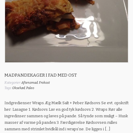
MADPANDEKAGER I FAD MED OST
Kategorier:
Aftensmad
,
Frokost
Tags:
Oksekød
,
Paleo
Indgredienser Wraps Æg Mælk Salt + Peber Kødsovs Se evt. opskrift
her: Lasagne 1. Kødsovs Lav en god tyk kødsovs 2. Wraps Rør alle
ingredinser sammen og laves på pande. Så tynde som muligt – Husk
masser af varme på panden 3. Færdigørelse Kødsovsen rulles
sammen med strimlet hvidkål ind i wraps’ne. De ligges i […]