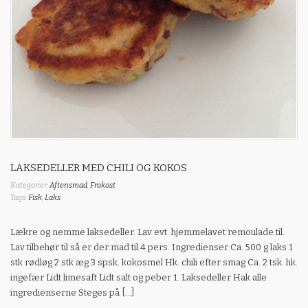
LAKSEDELLER MED CHILI OG KOKOS
Kategorier:
Aftensmad
,
Frokost
Tags:
Fisk
,
Laks
Lækre og nemme laksedeller. Lav evt. hjemmelavet remoulade til.
Lav tilbehør til så er der mad til 4 pers. Ingredienser Ca. 500 g laks 1
stk rødløg 2 stk æg 3 spsk. kokosmel Hk. chili efter smag Ca. 2 tsk. hk.
ingefær Lidt limesaft Lidt salt og peber 1. Laksedeller Hak alle
ingredienserne Steges på […]