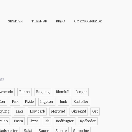
SIDEDISH
TILBEHØR
BRØD
OM KOKKERIER.DK
gs
Avocado
Bacon
Bagning
Blomkål
Burger
Bær
Fisk
Fløde
Ingefær
Junk
Kartofler
Kylling
Laks
Low carb
Mørbrad
Oksekød
Ost
Paleo
Pasta
Pizza
Ris
Rodfrugter
Rødbeder
Rødspætter
Salat
Sauce
Skinke
Smoothie