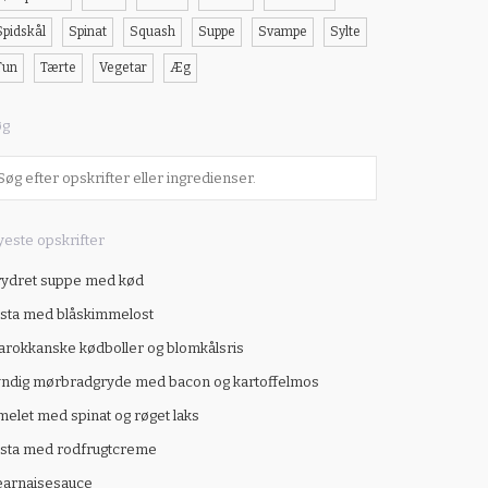
Spidskål
Spinat
Squash
Suppe
Svampe
Sylte
Tun
Tærte
Vegetar
Æg
øg
este opskrifter
ydret suppe med kød
sta med blåskimmelost
rokkanske kødboller og blomkålsris
ndig mørbradgryde med bacon og kartoffelmos
elet med spinat og røget laks
sta med rodfrugtcreme
earnaisesauce