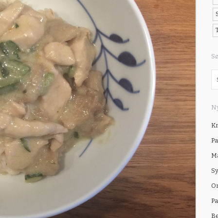
S
Ny
Kr
Pa
Ma
Sy
Om
Pa
B