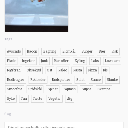
Tags
Avocado
Bacon
Bagning
Blomkål
Burger
Bær
Fisk
Fløde
Ingefær
Junk
Kartofler
Kylling
Laks
Low carb
Mørbrad
Oksekød
Ost
Paleo
Pasta
Pizza
Ris
Rodfrugter
Rødbeder
Rødspætter
Salat
Sauce
Skinke
Smoothie
Spidskål
Spinat
Squash
Suppe
Svampe
Sylte
Tun
Tærte
Vegetar
Æg
Søg