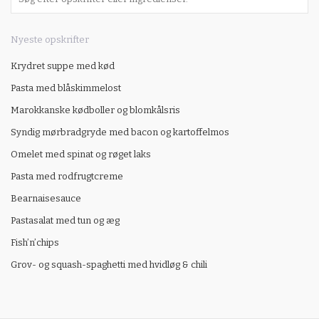
Nyeste opskrifter
Krydret suppe med kød
Pasta med blåskimmelost
Marokkanske kødboller og blomkålsris
Syndig mørbradgryde med bacon og kartoffelmos
Omelet med spinat og røget laks
Pasta med rodfrugtcreme
Bearnaisesauce
Pastasalat med tun og æg
Fish’n’chips
Grov- og squash-spaghetti med hvidløg & chili