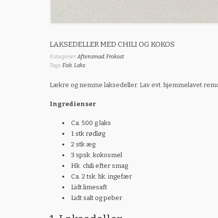
LAKSEDELLER MED CHILI OG KOKOS
Kategorier:
Aftensmad
,
Frokost
Tags:
Fisk
,
Laks
Lækre og nemme laksedeller. Lav evt. hjemmelavet remoulad
Ingredienser
Ca. 500 g laks
1 stk rødløg
2 stk æg
3 spsk. kokosmel
Hk. chili efter smag
Ca. 2 tsk. hk. ingefær
Lidt limesaft
Lidt salt og peber