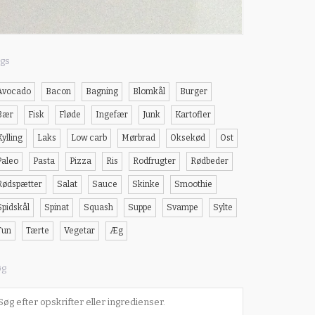
gs
Avocado
Bacon
Bagning
Blomkål
Burger
Bær
Fisk
Fløde
Ingefær
Junk
Kartofler
Kylling
Laks
Low carb
Mørbrad
Oksekød
Ost
Paleo
Pasta
Pizza
Ris
Rodfrugter
Rødbeder
Rødspætter
Salat
Sauce
Skinke
Smoothie
Spidskål
Spinat
Squash
Suppe
Svampe
Sylte
Tun
Tærte
Vegetar
Æg
øg