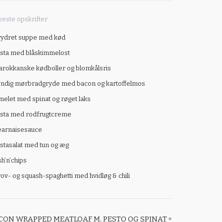
este opskrifter
ydret suppe med kød
sta med blåskimmelost
rokkanske kødboller og blomkålsris
ndig mørbradgryde med bacon og kartoffelmos
elet med spinat og røget laks
sta med rodfrugtcreme
earnaisesauce
stasalat med tun og æg
sh’n’chips
ov- og squash-spaghetti med hvidløg & chili
CON WRAPPED MEATLOAF M. PESTO OG SPINAT
»